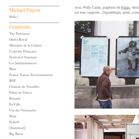
Avec Willy Carda, graphiste du
Palais
, décl
Michael Prigent
sur tous supports. (Signalétique, print, com
Hello !
Graphisme
The Parisianer
Opéra Royal
Ministère de la Culture
Comédie-Française
Festival d'Automne
Les Indépendances
Blast
France Nature Environnement
BNF
Château de Versailles
Palais de Tokyo
Renault
EnVille
Use the Vernacular
Slam
EeboO
[Stamboul]
Big Bazar