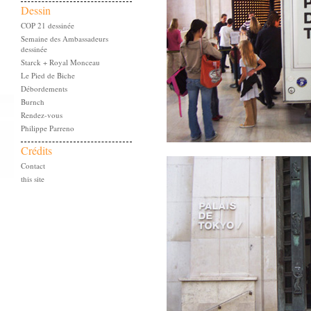
Dessin
COP 21 dessinée
Semaine des Ambassadeurs
dessinée
Starck + Royal Monceau
Le Pied de Biche
Débordements
Burnch
Rendez-vous
Philippe Parreno
Crédits
Contact
this site