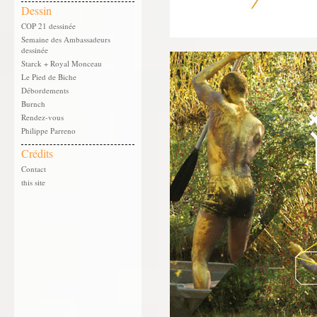
Dessin
COP 21 dessinée
Semaine des Ambassadeurs
dessinée
Starck + Royal Monceau
Le Pied de Biche
Débordements
Burnch
Rendez-vous
Philippe Parreno
Crédits
Contact
this site