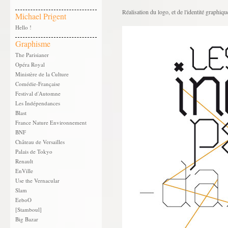
Réalisation du logo, et de l'identité graphiq
Michael Prigent
Hello !
Graphisme
The Parisianer
Opéra Royal
Ministère de la Culture
Comédie-Française
Festival d'Automne
Les Indépendances
Blast
France Nature Environnement
BNF
Château de Versailles
Palais de Tokyo
Renault
EnVille
Use the Vernacular
Slam
EeboO
[Stamboul]
Big Bazar